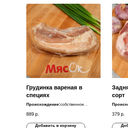
Грудинка вареная в
Задня
специях
сорт
Происхождение:
собственное
Происх
производство
Татарст
889
р.
379
р.
Состав:
Грудинка свиная без
Состав
кости,чеснок,специи
свинины
Добавить в корзину
Доб