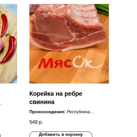
Корейка на ребре
свинина
Происхождение:
Республика
й из
Татарстан Сабинский р-н
549
р.
нный.
Состав:
Полуфабрикат мясной из
ратуре
свинины, на кости, охлаждённый.
Добавить в корзину