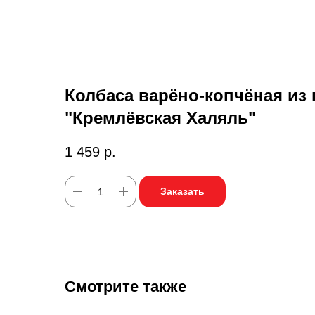
Вернуться к покупкам
Колбаса варёно-копчёная из
"Кремлёвская Халяль"
1 459
р.
Заказать
Смотрите также