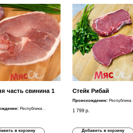
я часть свинина 1
Стейк Рибай
Происхождение:
Республика
Татарстан Балтасинский р-н
ождение:
Республика
1 799
р.
Состав:
Полуфабрикат мясно
ан Сабинский р-н
говядины, без кости, охлаждё
:
Полуфабрикат мясной из
Хранение:
хранить при темпе
, на кости, охлаждённый.
авить в корзину
Добавить в корзину
от 0 до +4 С