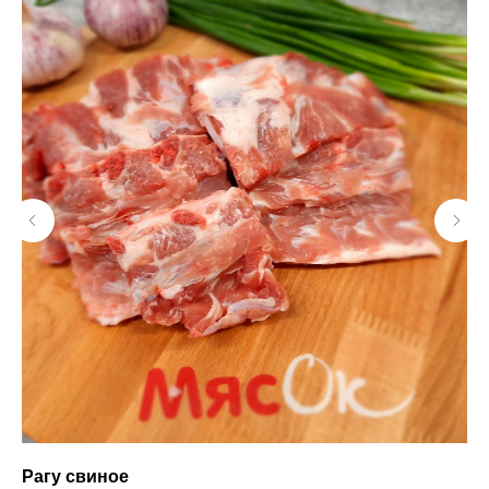
Рагу свиное
Ст