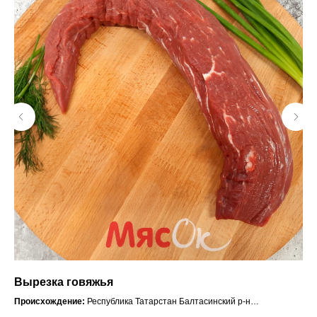
Вырезка говяжья
Ко
Происхождение:
Республика Татарстан Балтасинский р-н
Пр
й.
Состав:
Полуфабрикат мясной из говядины, без кости, охлаждённый.
Со