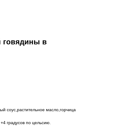
 говядины в
й соус,растительное масло,горчица
о +4 градусов по цельсию.